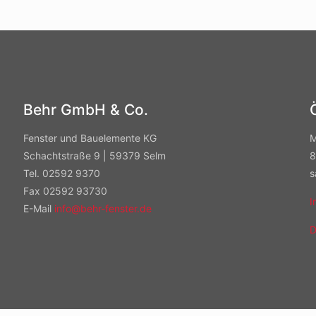
Behr GmbH & Co.
Fenster und Bauelemente KG
M
Schachtstraße 9 | 59379 Selm
8
Tel. 02592 9370
s
Fax 02592 93730
I
E-Mail
info@behr-fenster.de
D