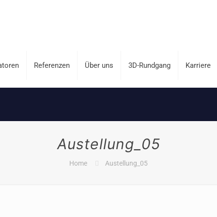
atoren
Referenzen
Über uns
3D-Rundgang
Karriere
Austellung_05
Home
Austellung_05