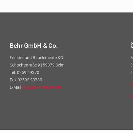
Behr GmbH & Co.
Fenster und Bauelemente KG
M
Schachtstraße 9 | 59379 Selm
8
Tel. 02592 9370
s
Fax 02592 93730
I
E-Mail
info@behr-fenster.de
D