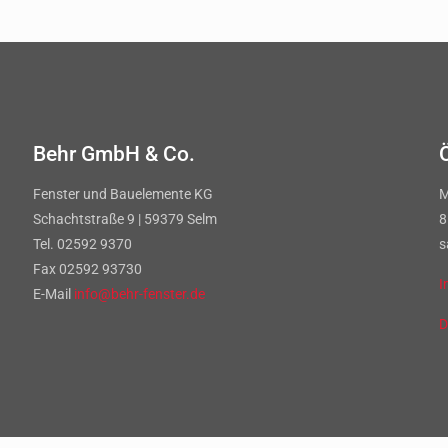
Behr GmbH & Co.
Fenster und Bauelemente KG
M
Schachtstraße 9 | 59379 Selm
8
Tel. 02592 9370
s
Fax 02592 93730
I
E-Mail
info@behr-fenster.de
D