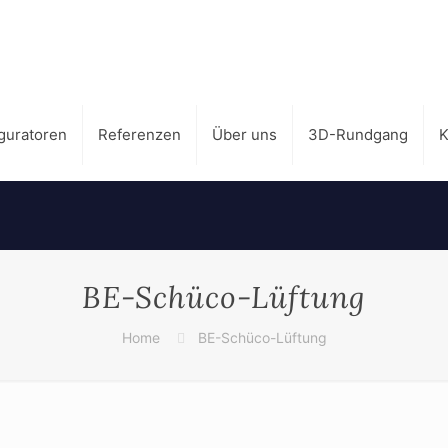
guratoren
Referenzen
Über uns
3D-Rundgang
K
BE-Schüco-Lüftung
Home
BE-Schüco-Lüftung