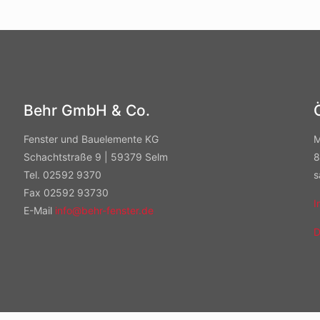
Behr GmbH & Co.
Fenster und Bauelemente KG
M
Schachtstraße 9 | 59379 Selm
8
Tel. 02592 9370
s
Fax 02592 93730
I
E-Mail
info@behr-fenster.de
D