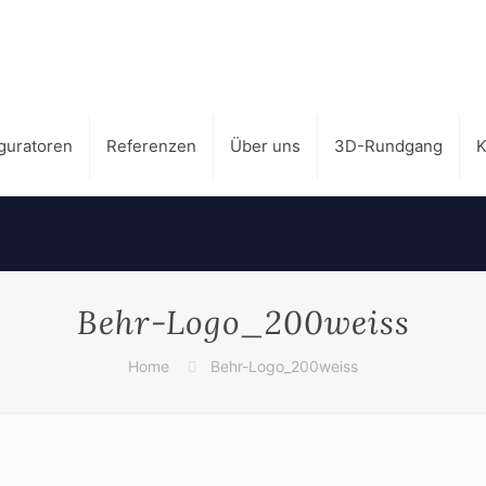
guratoren
Referenzen
Über uns
3D-Rundgang
K
Behr-Logo_200weiss
Home
Behr-Logo_200weiss