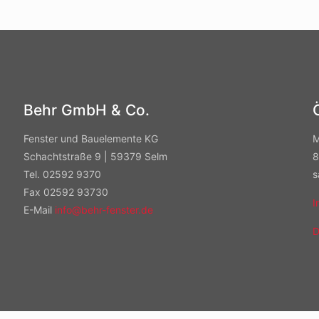
Behr GmbH & Co.
Fenster und Bauelemente KG
M
Schachtstraße 9 | 59379 Selm
8
Tel. 02592 9370
s
Fax 02592 93730
I
E-Mail
info@behr-fenster.de
D