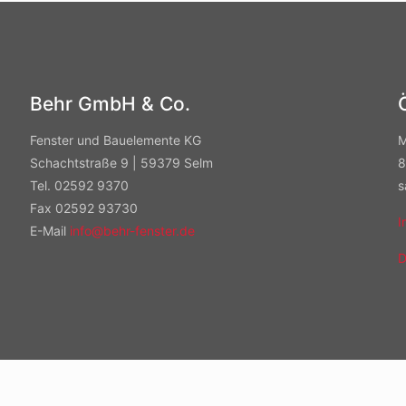
Behr GmbH & Co.
Fenster und Bauelemente KG
M
Schachtstraße 9 | 59379 Selm
8
Tel. 02592 9370
s
Fax 02592 93730
I
E-Mail
info@behr-fenster.de
D