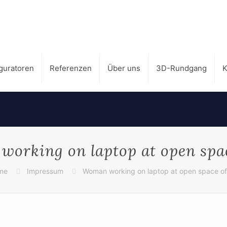
guratoren
Referenzen
Über uns
3D-Rundgang
K
orking on laptop at open spac
me
Impressum
Woman working on laptop at open space of