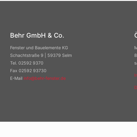
Behr GmbH & Co.
Fenster und Bauelemente KG
M
Schachtstraße 9 | 59379 Selm
8
Tel. 02592 9370
s
Fax 02592 93730
I
E-Mail
info@behr-fenster.de
D