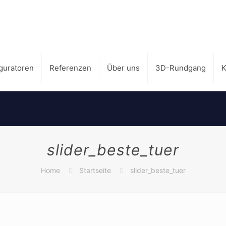
guratoren
Referenzen
Über uns
3D-Rundgang
K
slider_beste_tuer
Home
Startseite
slider_beste_tuer