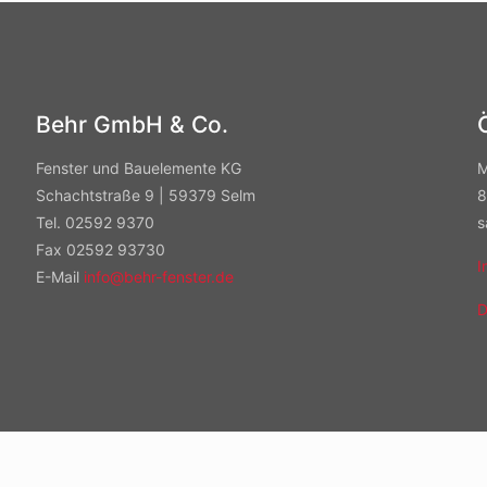
Behr GmbH & Co.
Fenster und Bauelemente KG
M
Schachtstraße 9 | 59379 Selm
8
Tel. 02592 9370
s
Fax 02592 93730
I
E-Mail
info@behr-fenster.de
D